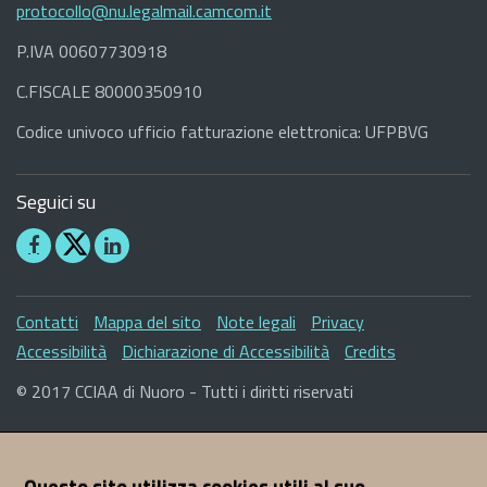
protocollo@nu.legalmail.camcom.it
P.IVA 00607730918
C.FISCALE 80000350910
Codice univoco ufficio fatturazione elettronica: UFPBVG
Seguici su
Seguici
Seguici
su
su
Facebook
Linkedin
Sezione
Contatti
Mappa del sito
Note legali
Privacy
Link
Accessibilità
Dichiarazione di Accessibilità
Credits
Utili
© 2017 CCIAA di Nuoro - Tutti i diritti riservati
Questo sito utilizza cookies utili al suo