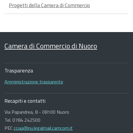
Progetti della Camera di Commercio
Camera di Commercio di Nuoro
Sezione
Footer
Trasparenza
Amministrazione trasparente
Recapiti e contatti
Via Papandrea, 8 - 08100 Nuoro
Tel. 0784 242500
PEC
cciaa@nu.legalmail.camcom.it