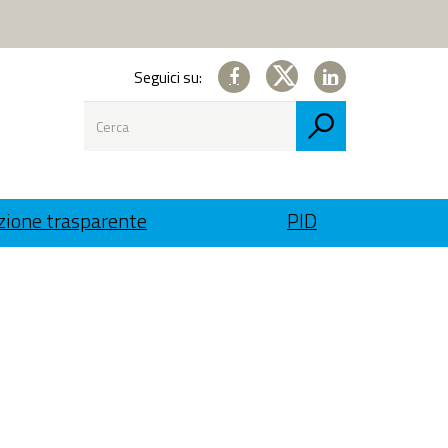
Seguici su:
Seguici
Seguici
Ricerca
su
su
Cerca
Facebook
Linkedin
ione trasparente
PID