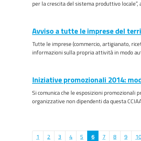
per la crescita del sistema produttivo locale”
Avviso a tutte le imprese del terr
Tutte le imprese (commercio, artigianato, ricet
informazioni sulla propria attività in modo au
Iniziative promozionali 2014: mo
Si comunica che le esposizioni promozionali p
organizzative non dipendenti da questa CCIAA
1
2
3
4
5
6
7
8
9
1