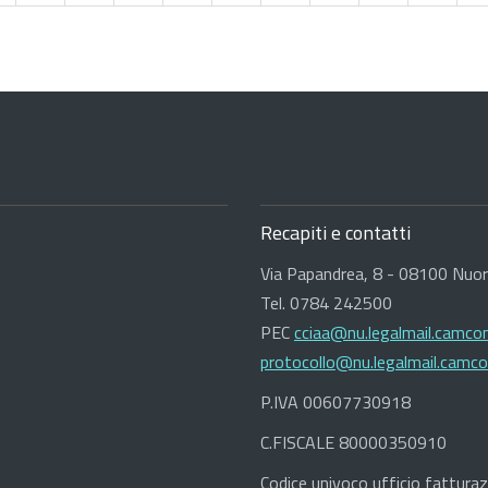
Recapiti e contatti
Via Papandrea, 8 - 08100 Nuo
Tel. 0784 242500
PEC
cciaa@nu.legalmail.camcom
protocollo@nu.legalmail.camco
P.IVA 00607730918
C.FISCALE 80000350910
Codice univoco ufficio fatturaz