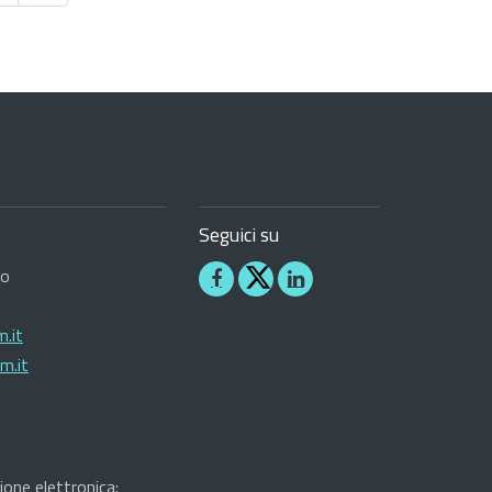
Seguici su
ro
Seguici
Seguici
su
su
.it
Facebook
Linkedin
m.it
ione elettronica: