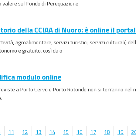
, a valere sul Fondo di Perequazione
itorio della CCIAA di Nuoro: è online il port
tività, agroalimentare, servizi turistici, servizi culturali) 
tonomo e gratuito, così da o
difica modulo online
reviste a Porto Cervo e Porto Rotondo non si terranno nel 
.
0
11
12
13
14
15
16
17
18
19
2