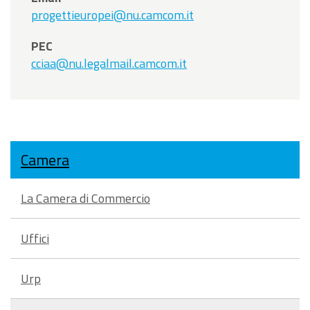
progettieuropei@nu.camcom.it
PEC
cciaa@nu.legalmail.camcom.it
Camera
La Camera di Commercio
Uffici
Urp