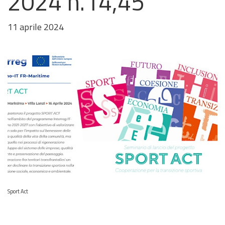
2024 h.14,45
11 aprile 2024
Immagine
Sport Act
della
notizia