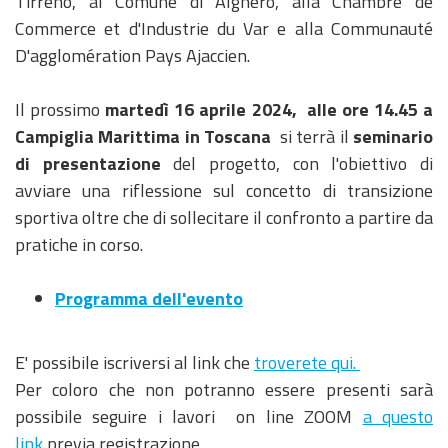
Tirreno, al Comune di Alghero, alla Chambre de
Commerce et d'Industrie du Var e alla Communauté
D'agglomération Pays Ajaccien.
Il prossimo
martedì 16 aprile 2024, alle ore 14.45 a
Campiglia Marittima in Toscana
si terrà il
seminario
di presentazione
del progetto, con l'obiettivo di
avviare una riflessione sul concetto di transizione
sportiva oltre che di sollecitare il confronto a partire da
pratiche in corso.
Programma dell'evento
E' possibile iscriversi al link che
troverete qui.
Per coloro che non potranno essere presenti sarà
possibile seguire i lavori on line ZOOM
a questo
link
previa registrazione.