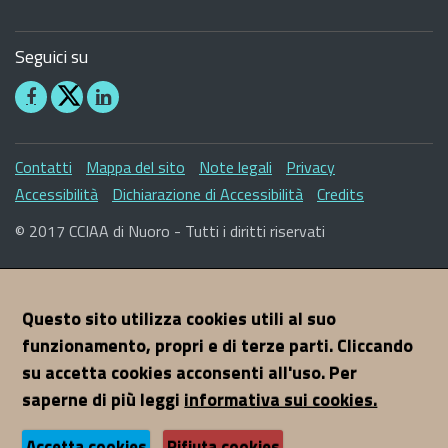
Seguici su
Seguici
Seguici
su
su
Facebook
Linkedin
Sezione
Contatti
Mappa del sito
Note legali
Privacy
Link
Accessibilità
Dichiarazione di Accessibilità
Credits
Utili
© 2017 CCIAA di Nuoro - Tutti i diritti riservati
Questo sito utilizza cookies utili al suo
funzionamento, propri e di terze parti. Cliccando
su accetta cookies acconsenti all'uso. Per
saperne di più leggi
informativa sui cookies.
Accetta cookies
Rifiuta cookies