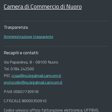
Camera di Commercio di Nuoro
Sezione
Footer
Trasparenza
Amministrazione trasparente
Recapiti e contatti
Via Papandrea, 8 - 08100 Nuoro
Tel. 0784 242500
PEC
cciaa@nu.legalmail.camcom.it
protocollo@nu.legalmail.camcom.it
P.IVA 00607730918
C.FISCALE 80000350910
Codice univoco ufficio fatturazione elettronica: UFPBVG