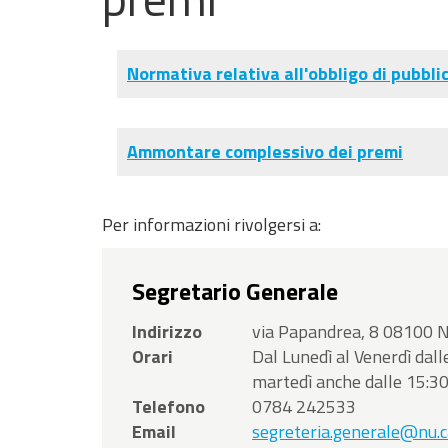
sito
Vai
al
Normativa relativa all'obbligo di pubbli
Footer
Ammontare complessivo dei premi
Per informazioni rivolgersi a:
Segretario Generale
Indirizzo
via Papandrea, 8 08100 
Orari
Dal Lunedì al Venerdì dall
martedì anche dalle 15:30
Telefono
0784 242533
Email
segreteria.generale@nu.