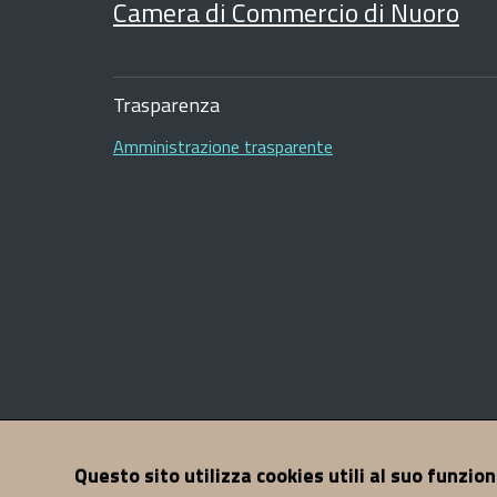
Camera di Commercio di Nuoro
Sezione
Footer
Trasparenza
Amministrazione trasparente
Sezione
Questo sito utilizza cookies utili al suo funzio
Contatti
Mappa del sito
Note legali
Privacy
A