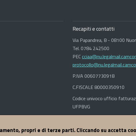
Recapiti e contatti
Via Papandrea, 8 - 08100 Nuo
Tel. 0784 242500
PEC
cciaa@nu.legalmail.camcom
protocollo@nu.legalmail.camco
P.IVA 00607730918
C.FISCALE 80000350910
Codice univoco ufficio fatturaz
UFPBVG
namento, propri e di terze parti. Cliccando su accetta co
ccessibilità
Dichiarazione di Accessibilità
Credits
© 2017 CCIA