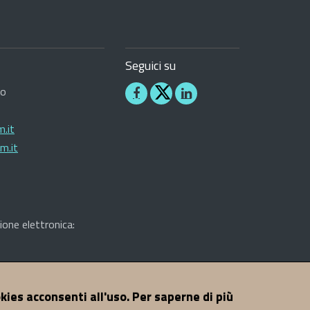
Seguici su
ro
Seguici
Seguici
su
su
.it
Facebook
Linkedin
m.it
ione elettronica:
okies acconsenti all'uso. Per saperne di più
A di Nuoro - Tutti i diritti riservati