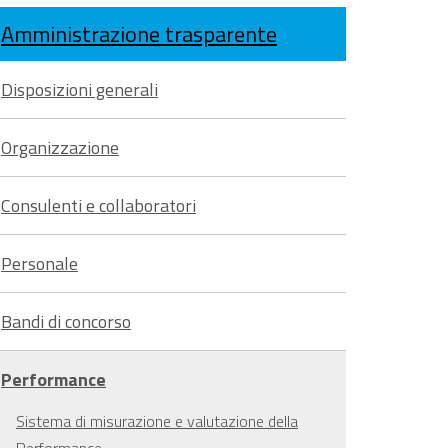
Condividi
su
sui
Amministrazione trasparente
Condividi
su
Facebook
social
Disposizioni generali
su
Twitter
network
Organizzazione
Whatsapp
Consulenti e collaboratori
Personale
Bandi di concorso
Performance
Sistema di misurazione e valutazione della