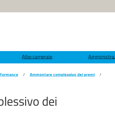
Albo camerale
Amministraz
rformance
/
Ammontare complessivo dei premi
/
essivo dei