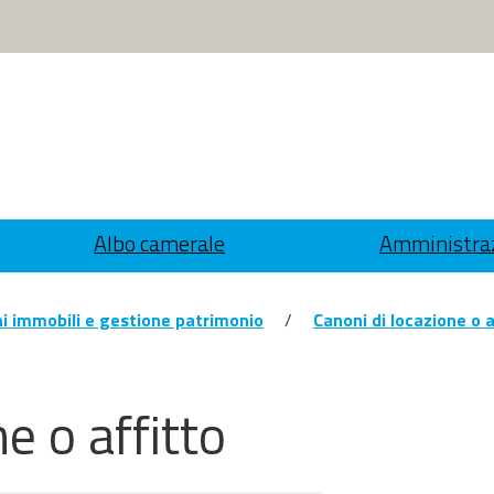
Albo camerale
Amministraz
i immobili e gestione patrimonio
/
Canoni di locazione o a
e o affitto