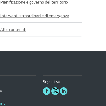
Pianificazione e governo del territorio
Interventi straordinari e di emergenza
Altri contenuti
Seguici su
ro
Seguici
Seguici
su
su
.it