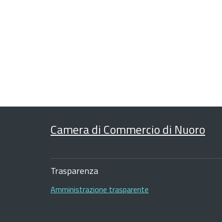
Camera di Commercio di Nuoro
Sezione
Footer
Trasparenza
Amministrazione trasparente