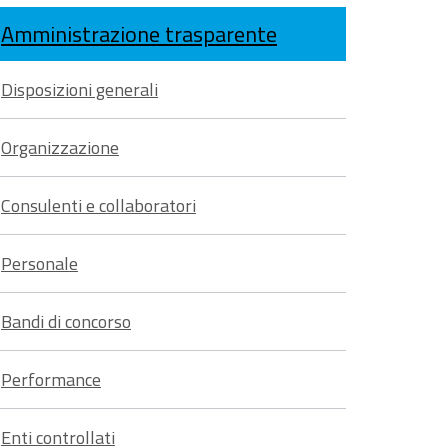
Condividi
su
sui
Amministrazione trasparente
Condividi
su
Facebook
social
Disposizioni generali
su
Twitter
network
Organizzazione
Whatsapp
Consulenti e collaboratori
Personale
Bandi di concorso
Performance
Enti controllati