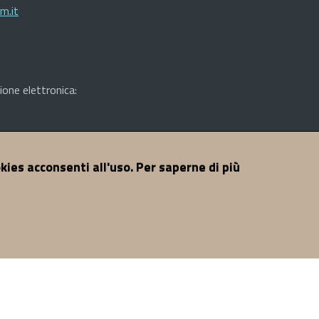
Facebook
Linkedin
m.it
ione elettronica:
A di Nuoro - Tutti i diritti riservati
okies acconsenti all'uso. Per saperne di più