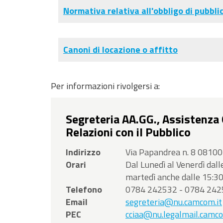
sito
Normativa relativa all'obbligo di pubbli
Vai
al
Footer
Canoni di locazione o affitto
Per informazioni rivolgersi a:
Segreteria AA.GG., Assistenza O
Relazioni con il Pubblico
Indirizzo
Via Papandrea n. 8 081
Orari
Dal Lunedì al Venerdì dall
martedì anche dalle 15:30
Telefono
0784 242532 - 0784 24
Email
segreteria@nu.camcom.it
PEC
cciaa@nu.legalmail.camco