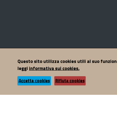
Sezione
Contatti
Mappa del sito
Note legali
Privacy
A
Questo sito utilizza cookies utili al suo funzio
Link
leggi
informativa sui cookies.
Utili
Accetta cookies
Rifiuta cookies