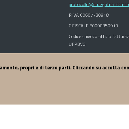
protocollo@nu.legalmail.camco
P.IVA 00607730918
C.FISCALE 80000350910
Codice univoco ufficio fatturaz
UFPBVG
ccessibilità
Dichiarazione di Accessibilità
Credits
© 2017 CCIA
namento, propri e di terze parti. Cliccando su accetta co