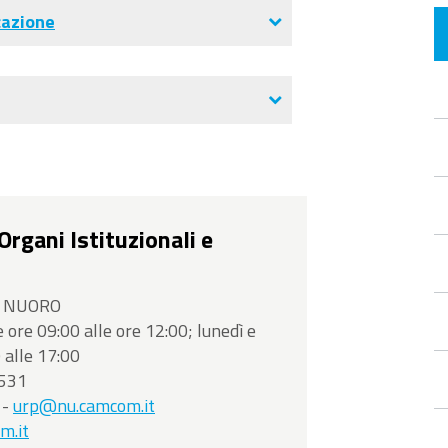
cazione
rgani Istituzionali e
00 NUORO
e ore 09:00 alle ore 12:00; lunedì e
 alle 17:00
2531
-
urp@nu.camcom.it
m.it