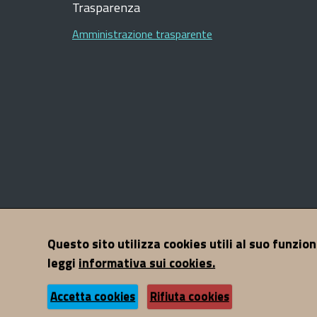
Footer
Trasparenza
Amministrazione trasparente
Sezione
Questo sito utilizza cookies utili al suo funzio
Contatti
Mappa del sito
Note legali
Privacy
A
Link
leggi
informativa sui cookies.
Utili
Accetta cookies
Rifiuta cookies