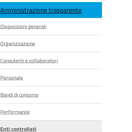
Condividi
su
sui
Amministrazione trasparente
Condividi
su
Facebook
social
Disposizioni generali
su
Twitter
network
Organizzazione
Whatsapp
Consulenti e collaboratori
Personale
Bandi di concorso
Performance
Enti controllati