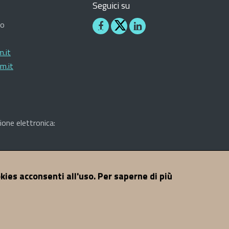
Seguici su
ro
Seguici
Seguici
su
su
.it
Facebook
Linkedin
m.it
ione elettronica:
okies acconsenti all'uso. Per saperne di più
A di Nuoro - Tutti i diritti riservati