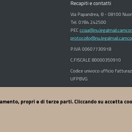
Recapiti e contatti
Via Papandrea, 8 - 08100 Nuo
Tel. 0784 242500
PEC
cciaa@nu.legalmail.camcom
protocollo@nu.legalmail.camco
P.IVA 00607730918
C.FISCALE 80000350910
Codice univoco ufficio fatturaz
UFPBVG
namento, propri e di terze parti. Cliccando su accetta co
ccessibilità
Dichiarazione di Accessibilità
Credits
© 2017 CCIA