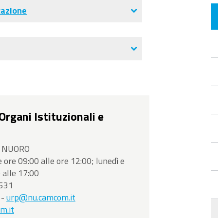
cazione
rgani Istituzionali e
00 NUORO
e ore 09:00 alle ore 12:00; lunedì e
 alle 17:00
2531
-
urp@nu.camcom.it
m.it