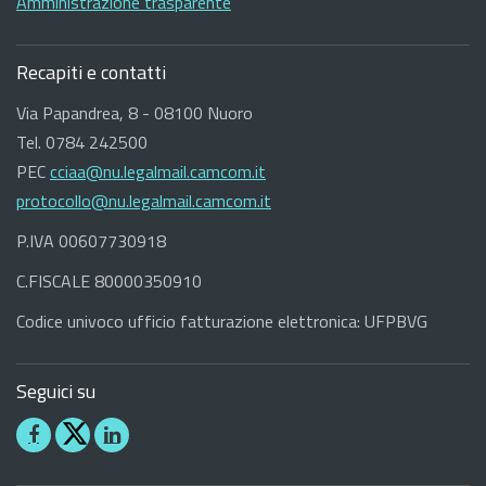
Amministrazione trasparente
Recapiti e contatti
Via Papandrea, 8 - 08100 Nuoro
Tel. 0784 242500
PEC
cciaa@nu.legalmail.camcom.it
protocollo@nu.legalmail.camcom.it
P.IVA 00607730918
C.FISCALE 80000350910
Codice univoco ufficio fatturazione elettronica: UFPBVG
Seguici su
Seguici
Seguici
su
su