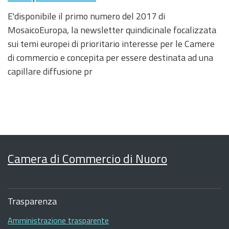
E'disponibile il primo numero del 2017 di
MosaicoEuropa, la newsletter quindicinale focalizzata
sui temi europei di prioritario interesse per le Camere
di commercio e concepita per essere destinata ad una
capillare diffusione pr
Camera di Commercio di Nuoro
Sezione
Footer
Trasparenza
Amministrazione trasparente