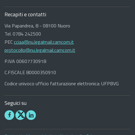
Recapiti e contatti
Via Papandrea, 8 - 08100 Nuoro
Tel. 0784 242500
PEC
cciaa@nu.legalmail.camcom.it
protocollo@nu.legalmail.camcom.it
P.IVA 00607730918
C.FISCALE 80000350910
Codice univoco ufficio fatturazione elettronica: UFPBVG
Seguici su
Seguici
Seguici
su
su