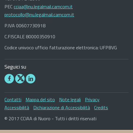
PEC
cciaa@nu.legalmail.camcom.it
protocollo@nu.legalmail.camcom.it
P.IVA 00607730918
C.FISCALE 80000350910
Codice univoco ufficio fatturazione elettronica: UFPBVG
Seguici su
Seguici
Seguici
su
su
Facebook
Linkedin
Sezione
Contatti
Mappa del sito
Note legali
Privacy
Link
Accessibilità
Dichiarazione di Accessibilità
Credits
Utili
© 2017 CCIAA di Nuoro - Tutti i diritti riservati