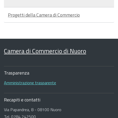
Progetti della Camera di Commercio
Camera di Commercio di Nuoro
Sezione
Footer
Trasparenza
Amministrazione trasparente
Recapiti e contatti
Via Papandrea, 8 - 08100 Nuoro
Tel. 0784 242500