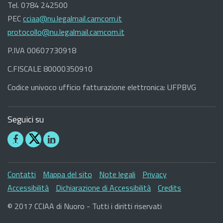
Tel. 0784 242500
PEC
cciaa@nu.legalmail.camcom.it
protocollo@nu.legalmail.camcom.it
P.IVA 00607730918
C.FISCALE 80000350910
Codice univoco ufficio fatturazione elettronica: UFPBVG
Seguici su
Seguici
Seguici
su
su
Facebook
Linkedin
Sezione
Contatti
Mappa del sito
Note legali
Privacy
Link
Accessibilità
Dichiarazione di Accessibilità
Credits
Utili
© 2017 CCIAA di Nuoro - Tutti i diritti riservati