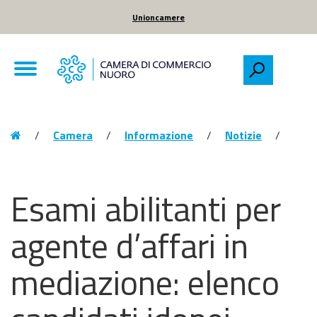
Unioncamere
CCIAA
Menu
Menu
di
Nuoro
Toggle
Cerca
navigation
Camera
di
Breadcrumbs
Vai
Commercio
al
Vai
/
Camera
/
Informazione
/
Notizie
/
Nuoro
alla
Contenuto
pagina:
Vai
Homepage
alla
Esami abilitanti per
navigazione
del
agente d’affari in
sito
mediazione: elenco
Vai
al
Footer