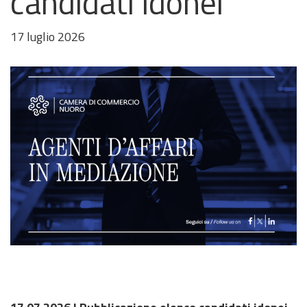
candidati idonei
17 luglio 2026
Immagine
della
notizia