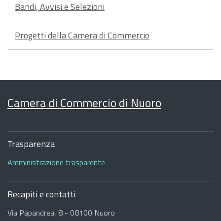
Bandi, Avvisi e Selezioni
Progetti della Camera di Commercio
Camera di Commercio di Nuoro
Sezione
Footer
Trasparenza
Amministrazione trasparente
Recapiti e contatti
Via Papandrea, 8 - 08100 Nuoro