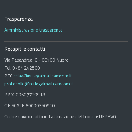
Sezione
Footer
Trasparenza
Amministrazione trasparente
Recapiti e contatti
Via Papandrea, 8 - 08100 Nuoro
Tel. 0784 242500
PEC
cciaa@nu.legalmail.camcom.it
protocollo@nu.legalmail.camcom.it
P.IVA 00607730918
C.FISCALE 80000350910
Codice univoco ufficio fatturazione elettronica: UFPBVG