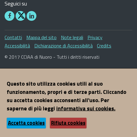
Seguici su
Seguici
Seguici
su
su
Facebook
Linkedin
Sezione
Contatti
Mappa del sito
Note legali
Privacy
Link
Accessibilità
Dichiarazione di Accessibilità
Credits
Utili
© 2017 CCIAA di Nuoro - Tutti i diritti riservati
Questo sito utilizza cookies utili al suo
funzionamento, propri e di terze parti. Cliccando
su accetta cookies acconsenti all'uso. Per
saperne di più leggi
informativa sui cookies.
Accetta cookies
Rifiuta cookies