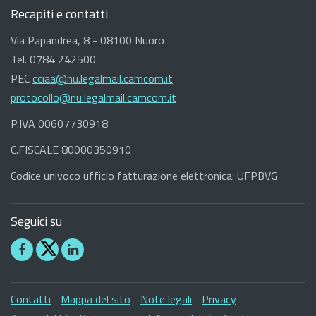
Recapiti e contatti
Via Papandrea, 8 - 08100 Nuoro
Tel. 0784 242500
PEC
cciaa@nu.legalmail.camcom.it
protocollo@nu.legalmail.camcom.it
P.IVA 00607730918
C.FISCALE 80000350910
Codice univoco ufficio fatturazione elettronica: UFPBVG
Seguici su
Seguici
Seguici
su
su
Facebook
Linkedin
Sezione
Contatti
Mappa del sito
Note legali
Privacy
Link