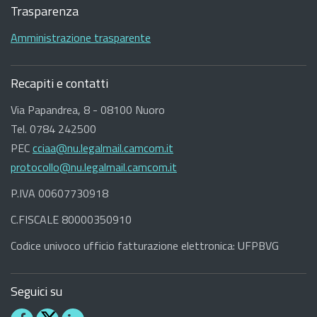
Footer
Trasparenza
Amministrazione trasparente
Recapiti e contatti
Via Papandrea, 8 - 08100 Nuoro
Tel. 0784 242500
PEC
cciaa@nu.legalmail.camcom.it
protocollo@nu.legalmail.camcom.it
P.IVA 00607730918
C.FISCALE 80000350910
Codice univoco ufficio fatturazione elettronica: UFPBVG
Seguici su