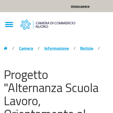
Unioncamere
CCIAA
Menu
Menu
di
Nuoro
Toggle
navigation
Camera
di
Breadcrumbs
Vai
Commercio
al
Vai
/
Camera
/
Informazione
/
Notizie
/
Nuoro
alla
Contenuto
pagina:
Vai
Homepage
alla
Progetto
navigazione
del
"Alternanza Scuola
sito
Lavoro,
Vai
al
Footer