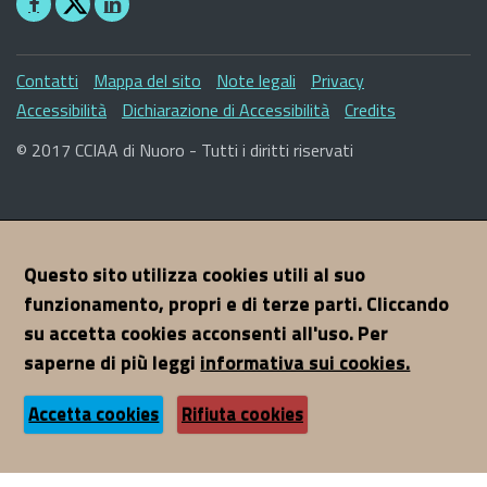
Seguici
Seguici
su
su
Facebook
Linkedin
Sezione
Contatti
Mappa del sito
Note legali
Privacy
Link
Accessibilità
Dichiarazione di Accessibilità
Credits
Utili
© 2017 CCIAA di Nuoro - Tutti i diritti riservati
Questo sito utilizza cookies utili al suo
funzionamento, propri e di terze parti. Cliccando
su accetta cookies acconsenti all'uso. Per
saperne di più leggi
informativa sui cookies.
Accetta cookies
Rifiuta cookies