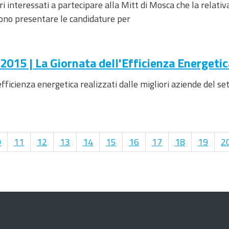
ri interessati a partecipare alla Mitt di Mosca che la relat
sono presentare le candidature per
015 | La Giornata dell'Efficienza Energetic
efficienza energetica realizzati dalle migliori aziende del se
0
11
12
13
14
15
16
17
18
19
2