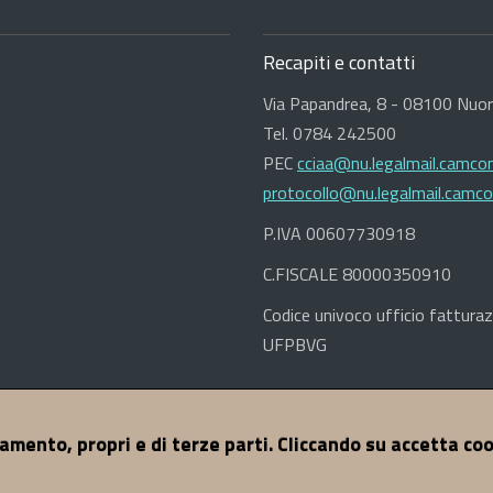
Recapiti e contatti
Via Papandrea, 8 - 08100 Nuo
Tel. 0784 242500
PEC
cciaa@nu.legalmail.camcom
protocollo@nu.legalmail.camco
P.IVA 00607730918
C.FISCALE 80000350910
Codice univoco ufficio fatturaz
UFPBVG
ccessibilità
Dichiarazione di Accessibilità
Credits
© 2017 CCIA
namento, propri e di terze parti. Cliccando su accetta co