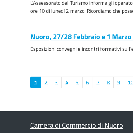
L'Assessorato del Turismo informa gli operato
ore 10 di lunedì 2 marzo. Ricordiamo che pos
Nuoro, 27/28 Febbraio e 1 Marzo 2
Esposizioni convegni e incontri formativi sull'
1
2
3
4
5
6
7
8
9
1
Camera di Commercio di Nuoro