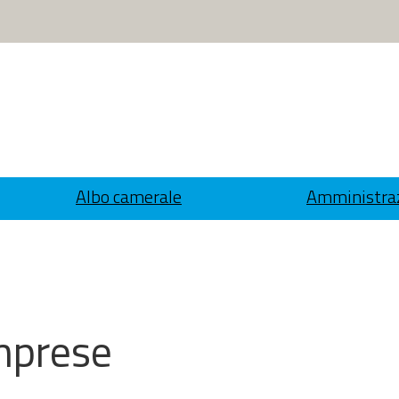
Albo camerale
Amministraz
Imprese