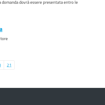
iva domanda dovrà essere presentata entro le
a
ttore
0
21