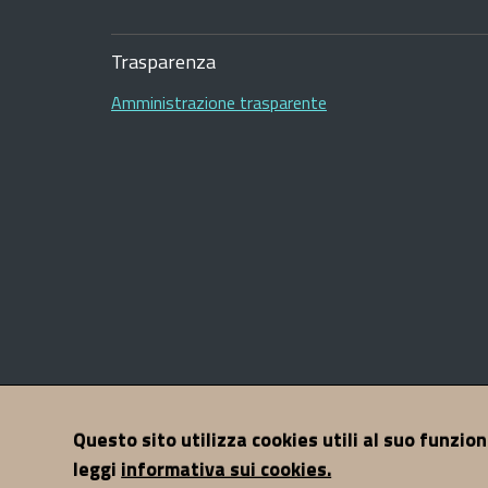
Sezione
Footer
Trasparenza
Amministrazione trasparente
Sezione
Contatti
Mappa del sito
Note legali
Privacy
A
Questo sito utilizza cookies utili al suo funzio
Link
leggi
informativa sui cookies.
Utili