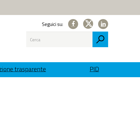
Seguici su:
Seguici
Seguici
Ricerca
su
su
Cerca
Facebook
Linkedin
ione trasparente
PID