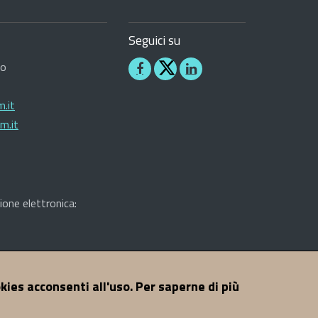
Seguici su
ro
Seguici
Seguici
su
su
.it
Facebook
Linkedin
m.it
ione elettronica:
A di Nuoro - Tutti i diritti riservati
okies acconsenti all'uso. Per saperne di più